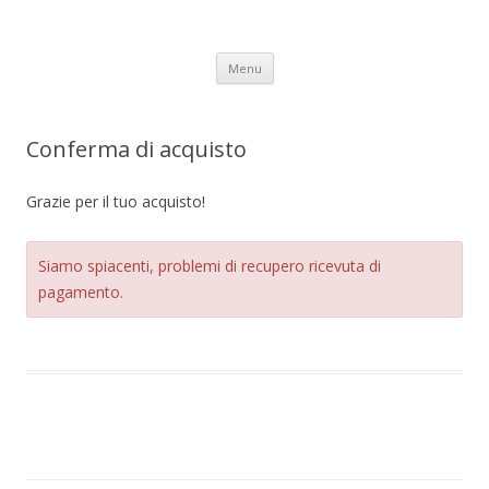
LP – navaCASA.it
Vai
Menu
al
contenuto
Conferma di acquisto
Grazie per il tuo acquisto!
Siamo spiacenti, problemi di recupero ricevuta di
pagamento.